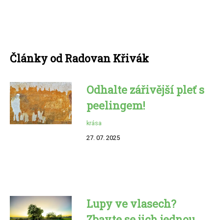
Články od Radovan Křivák
Odhalte zářivější pleť s
peelingem!
krása
27. 07. 2025
Lupy ve vlasech?
Zbavte se jich jednou