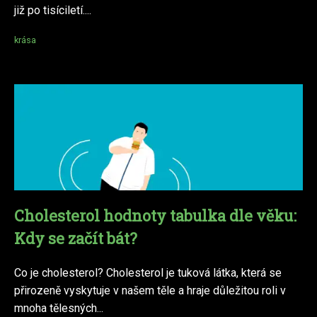
již po tisíciletí....
krása
Cholesterol hodnoty tabulka dle věku:
Kdy se začít bát?
Co je cholesterol? Cholesterol je tuková látka, která se
přirozeně vyskytuje v našem těle a hraje důležitou roli v
mnoha tělesných...