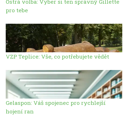
Ostrá volba: Vyber si ten správný Gillette
pro tebe
VZP Teplice: Vše, co potřebujete vědět
Gelaspon: Váš spojenec pro rychlejší
hojení ran