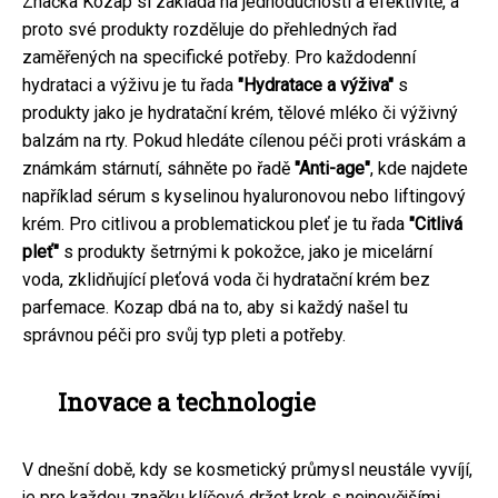
Značka Kozap si zakládá na jednoduchosti a efektivitě, a
proto své produkty rozděluje do přehledných řad
zaměřených na specifické potřeby. Pro každodenní
hydrataci a výživu je tu řada
"Hydratace a výživa"
s
produkty jako je hydratační krém, tělové mléko či výživný
balzám na rty. Pokud hledáte cílenou péči proti vráskám a
známkám stárnutí, sáhněte po řadě
"Anti-age"
, kde najdete
například sérum s kyselinou hyaluronovou nebo liftingový
krém. Pro citlivou a problematickou pleť je tu řada
"Citlivá
pleť"
s produkty šetrnými k pokožce, jako je micelární
voda, zklidňující pleťová voda či hydratační krém bez
parfemace. Kozap dbá na to, aby si každý našel tu
správnou péči pro svůj typ pleti a potřeby.
Inovace a technologie
V dnešní době, kdy se kosmetický průmysl neustále vyvíjí,
je pro každou značku klíčové držet krok s nejnovějšími