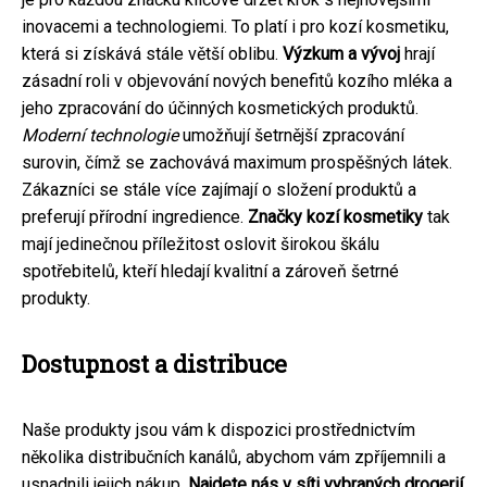
inovacemi a technologiemi. To platí i pro kozí kosmetiku,
která si získává stále větší oblibu.
Výzkum a vývoj
hrají
zásadní roli v objevování nových benefitů kozího mléka a
jeho zpracování do účinných kosmetických produktů.
Moderní technologie
umožňují šetrnější zpracování
surovin, čímž se zachovává maximum prospěšných látek.
Zákazníci se stále více zajímají o složení produktů a
preferují přírodní ingredience.
Značky kozí kosmetiky
tak
mají jedinečnou příležitost oslovit širokou škálu
spotřebitelů, kteří hledají kvalitní a zároveň šetrné
produkty.
Dostupnost a distribuce
Naše produkty jsou vám k dispozici prostřednictvím
několika distribučních kanálů, abychom vám zpříjemnili a
usnadnili jejich nákup.
Najdete nás v síti vybraných drogerií