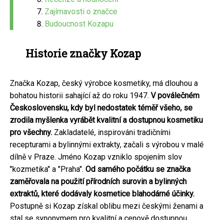
Zajímavosti o značce
Budoucnost Kozapu
Historie značky Kozap
Značka Kozap, český výrobce kosmetiky, má dlouhou a
bohatou historii sahající až do roku 1947.
V poválečném
Československu, kdy byl nedostatek téměř všeho, se
zrodila myšlenka vyrábět kvalitní a dostupnou kosmetiku
pro všechny.
Zakladatelé, inspirováni tradičními
recepturami a bylinnými extrakty, začali s výrobou v malé
dílně v Praze. Jméno Kozap vzniklo spojením slov
"kozmetika" a "Praha".
Od samého počátku se značka
zaměřovala na použití přírodních surovin a bylinných
extraktů, které dodávaly kosmetice blahodárné účinky.
Postupně si Kozap získal oblibu mezi českými ženami a
stal se synonymem pro kvalitní a cenově dostupnou