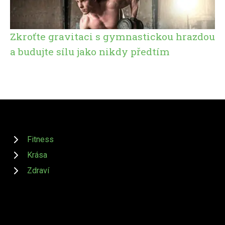
Zkroťte gravitaci s gymnastickou hrazdou
a budujte sílu jako nikdy předtím
Fitness
Krása
Zdraví