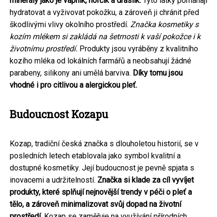
minerály jako je vápník, hořčík a draslík.
Tyto látky pomáhají
hydratovat a vyživovat pokožku, a zároveň ji chránit před
škodlivými vlivy okolního prostředí.
Značka kosmetiky s
kozím mlékem si zakládá na šetrnosti k vaší pokožce i k
životnímu prostředí.
Produkty jsou vyráběny z kvalitního
kozího mléka od lokálních farmářů a neobsahují žádné
parabeny, silikony ani umělá barviva.
Díky tomu jsou
vhodné i pro citlivou a alergickou pleť.
Budoucnost Kozapu
Kozap, tradiční česká značka s dlouholetou historií, se v
posledních letech etablovala jako symbol kvalitní a
dostupné kosmetiky. Její budoucnost je pevně spjata s
inovacemi a udržitelností.
Značka si klade za cíl vyvíjet
produkty, které splňují nejnovější trendy v péči o pleť a
tělo, a zároveň minimalizovat svůj dopad na životní
prostředí.
Kozap se zaměřuje na využívání přírodních