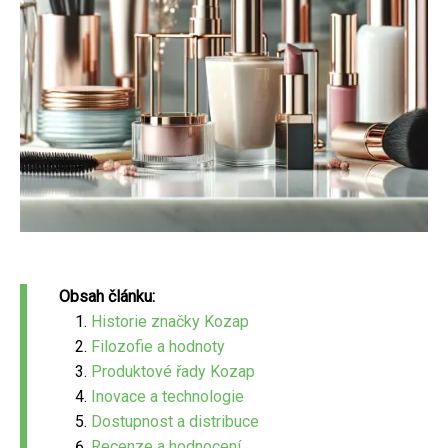
Obsah článku:
Historie značky Kozap
Filozofie a hodnoty
Produktové řady Kozap
Inovace a technologie
Dostupnost a distribuce
Recenze a hodnocení