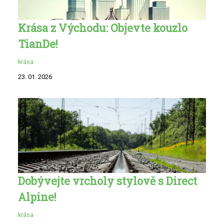
Krása z Východu: Objevte kouzlo
TianDe!
krása
23. 01. 2026
Dobývejte vrcholy stylově s Direct
Alpine!
krása