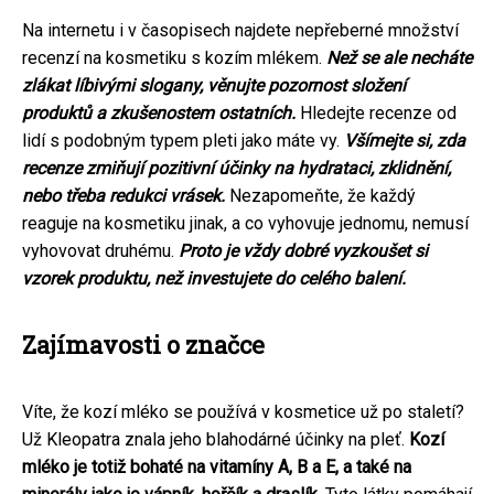
Na internetu i v časopisech najdete nepřeberné množství
recenzí na kosmetiku s kozím mlékem.
Než se ale necháte
zlákat líbivými slogany, věnujte pozornost složení
produktů a zkušenostem ostatních.
Hledejte recenze od
lidí s podobným typem pleti jako máte vy.
Všímejte si, zda
recenze zmiňují pozitivní účinky na hydrataci, zklidnění,
nebo třeba redukci vrásek.
Nezapomeňte, že každý
reaguje na kosmetiku jinak, a co vyhovuje jednomu, nemusí
vyhovovat druhému.
Proto je vždy dobré vyzkoušet si
vzorek produktu, než investujete do celého balení.
Zajímavosti o značce
Víte, že kozí mléko se používá v kosmetice už po staletí?
Už Kleopatra znala jeho blahodárné účinky na pleť.
Kozí
mléko je totiž bohaté na vitamíny A, B a E, a také na