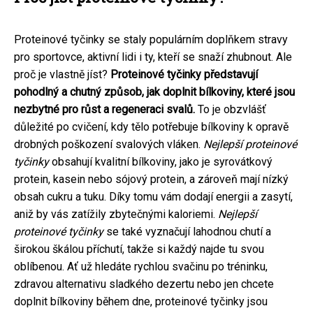
Proteinové tyčinky se staly populárním doplňkem stravy
pro sportovce, aktivní lidi i ty, kteří se snaží zhubnout. Ale
proč je vlastně jíst?
Proteinové tyčinky představují
pohodlný a chutný způsob, jak doplnit bílkoviny, které jsou
nezbytné pro růst a regeneraci svalů.
To je obzvlášť
důležité po cvičení, kdy tělo potřebuje bílkoviny k opravě
drobných poškození svalových vláken.
Nejlepší proteinové
tyčinky
obsahují kvalitní bílkoviny, jako je syrovátkový
protein, kasein nebo sójový protein, a zároveň mají nízký
obsah cukru a tuku. Díky tomu vám dodají energii a zasytí,
aniž by vás zatížily zbytečnými kaloriemi.
Nejlepší
proteinové tyčinky
se také vyznačují lahodnou chutí a
širokou škálou příchutí, takže si každý najde tu svou
oblíbenou. Ať už hledáte rychlou svačinu po tréninku,
zdravou alternativu sladkého dezertu nebo jen chcete
doplnit bílkoviny během dne, proteinové tyčinky jsou