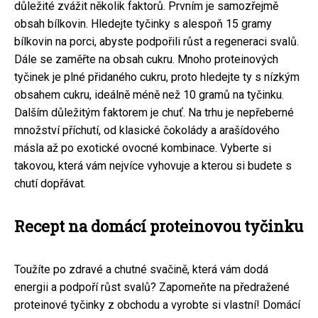
důležité zvážit několik faktorů. Prvním je samozřejmě
obsah bílkovin. Hledejte tyčinky s alespoň 15 gramy
bílkovin na porci, abyste podpořili růst a regeneraci svalů.
Dále se zaměřte na obsah cukru. Mnoho proteinových
tyčinek je plné přidaného cukru, proto hledejte ty s nízkým
obsahem cukru, ideálně méně než 10 gramů na tyčinku.
Dalším důležitým faktorem je chuť. Na trhu je nepřeberné
množství příchutí, od klasické čokolády a arašídového
másla až po exotické ovocné kombinace. Vyberte si
takovou, která vám nejvíce vyhovuje a kterou si budete s
chutí dopřávat.
Recept na domácí proteinovou tyčinku
Toužíte po zdravé a chutné svačině, která vám dodá
energii a podpoří růst svalů? Zapomeňte na předražené
proteinové tyčinky z obchodu a vyrobte si vlastní! Domácí