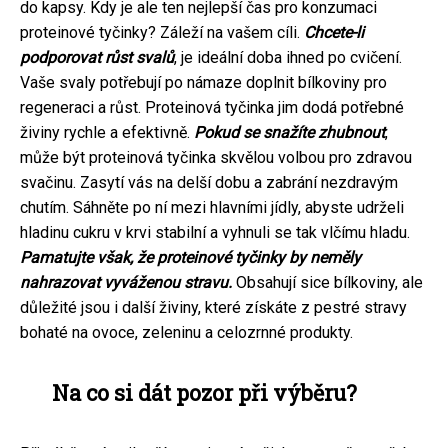
do kapsy. Kdy je ale ten nejlepší čas pro konzumaci
proteinové tyčinky? Záleží na vašem cíli.
Chcete-li
podporovat růst svalů
, je ideální doba ihned po cvičení.
Vaše svaly potřebují po námaze doplnit bílkoviny pro
regeneraci a růst. Proteinová tyčinka jim dodá potřebné
živiny rychle a efektivně.
Pokud se snažíte zhubnout
,
může být proteinová tyčinka skvělou volbou pro zdravou
svačinu. Zasytí vás na delší dobu a zabrání nezdravým
chutím. Sáhněte po ní mezi hlavními jídly, abyste udrželi
hladinu cukru v krvi stabilní a vyhnuli se tak vlčímu hladu.
Pamatujte však, že proteinové tyčinky by neměly
nahrazovat vyváženou stravu.
Obsahují sice bílkoviny, ale
důležité jsou i další živiny, které získáte z pestré stravy
bohaté na ovoce, zeleninu a celozrnné produkty.
Na co si dát pozor při výběru?