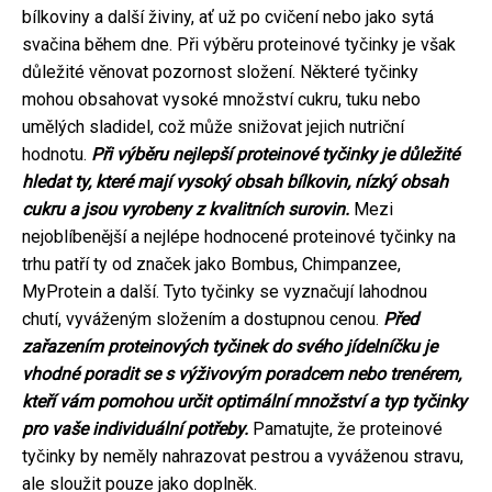
bílkoviny a další živiny, ať už po cvičení nebo jako sytá
svačina během dne. Při výběru proteinové tyčinky je však
důležité věnovat pozornost složení. Některé tyčinky
mohou obsahovat vysoké množství cukru, tuku nebo
umělých sladidel, což může snižovat jejich nutriční
hodnotu.
Při výběru nejlepší proteinové tyčinky je důležité
hledat ty, které mají vysoký obsah bílkovin, nízký obsah
cukru a jsou vyrobeny z kvalitních surovin.
Mezi
nejoblíbenější a nejlépe hodnocené proteinové tyčinky na
trhu patří ty od značek jako Bombus, Chimpanzee,
MyProtein a další. Tyto tyčinky se vyznačují lahodnou
chutí, vyváženým složením a dostupnou cenou.
Před
zařazením proteinových tyčinek do svého jídelníčku je
vhodné poradit se s výživovým poradcem nebo trenérem,
kteří vám pomohou určit optimální množství a typ tyčinky
pro vaše individuální potřeby.
Pamatujte, že proteinové
tyčinky by neměly nahrazovat pestrou a vyváženou stravu,
ale sloužit pouze jako doplněk.