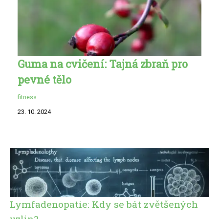
Guma na cvičení: Tajná zbraň pro
pevné tělo
fitness
23. 10. 2024
Lymfadenopatie: Kdy se bát zvětšených
uzlin?