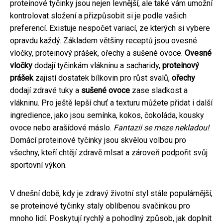
proteinové tyčinky jsou nejen levnější, ale také vám umožní
kontrolovat složení a přizpůsobit si je podle vašich
preferencí. Existuje nespočet variací, ze kterých si vybere
opravdu každý. Základem většiny receptů jsou ovesné
vločky, proteinový prášek, ořechy a sušené ovoce.
Ovesné
vločky
dodají tyčinkám vlákninu a sacharidy,
proteinový
prášek
zajistí dostatek bílkovin pro růst svalů,
ořechy
dodají zdravé tuky a
sušené ovoce
zase sladkost a
vlákninu. Pro ještě lepší chuť a texturu můžete přidat i další
ingredience, jako jsou semínka, kokos, čokoláda, kousky
ovoce nebo arašídové máslo.
Fantazii se meze nekladou!
Domácí proteinové tyčinky jsou skvělou volbou pro
všechny, kteří chtějí zdravě mlsat a zároveň podpořit svůj
sportovní výkon.
V dnešní době, kdy je zdravý životní styl stále populárnější,
se proteinové tyčinky staly oblíbenou svačinkou pro
mnoho lidí. Poskytují rychlý a pohodlný způsob, jak doplnit