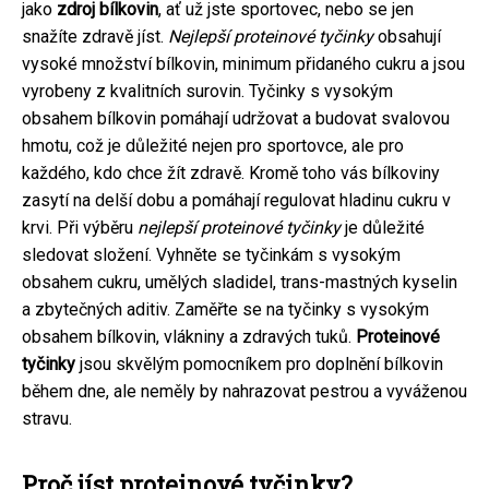
jako
zdroj bílkovin
, ať už jste sportovec, nebo se jen
snažíte zdravě jíst.
Nejlepší proteinové tyčinky
obsahují
vysoké množství bílkovin, minimum přidaného cukru a jsou
vyrobeny z kvalitních surovin. Tyčinky s vysokým
obsahem bílkovin pomáhají udržovat a budovat svalovou
hmotu, což je důležité nejen pro sportovce, ale pro
každého, kdo chce žít zdravě. Kromě toho vás bílkoviny
zasytí na delší dobu a pomáhají regulovat hladinu cukru v
krvi. Při výběru
nejlepší proteinové tyčinky
je důležité
sledovat složení. Vyhněte se tyčinkám s vysokým
obsahem cukru, umělých sladidel, trans-mastných kyselin
a zbytečných aditiv. Zaměřte se na tyčinky s vysokým
obsahem bílkovin, vlákniny a zdravých tuků.
Proteinové
tyčinky
jsou skvělým pomocníkem pro doplnění bílkovin
během dne, ale neměly by nahrazovat pestrou a vyváženou
stravu.
Proč jíst proteinové tyčinky?