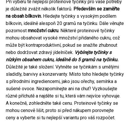
Při výběru té nejlepší proteinové tyčinky pro vaše potřeby
je důležité zvážit několik faktorů.
Především se zaměřte
na obsah bílkovin.
Hledejte tyčinky s vysokým podílem
bílkovin, ideálně alespoň 20 gramů na tyčinku. Dále věnujte
pozornost
množství cukru
. Některé proteinové tyčinky
mohou obsahovat vysoké množství přidaného cukru, což
může být kontraproduktivní, pokud se snažíte zhubnout
nebo dodržovat zdravý jídelníček.
Vybírejte tyčinky s
nízkým obsahem cukru, ideálně do 5 gramů na tyčinku.
Důležité je také složení. Vyhněte se tyčinkám s umělými
sladidly, barvivy a konzervanty. Místo toho hledejte tyčinky
s přírodními ingrediencemi, jako jsou ořechy, semínka a
sušené ovoce. Nezapomínejte ani na chuť! Vyzkoušejte
různé příchutě a najděte si tu, která vám nejvíce vyhovuje.
A konečně, zohledněte také cenu. Proteinové tyčinky se
mohou cenově lišit, proto si před nákupem porovnejte
ceny a vyberte si tu nejlepší variantu pro váš rozpočet.