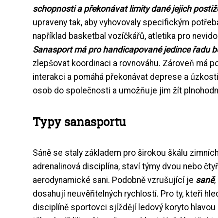
schopnosti a překonávat limity dané jejich posti
upraveny tak, aby vyhovovaly specifickým potře
například basketbal vozíčkářů, atletika pro nevi
Sanasport má pro handicapované jedince řadu be
zlepšovat koordinaci a rovnováhu. Zároveň má poz
interakci a pomáhá překonávat deprese a úzkosti
osob do společnosti a umožňuje jim žít plnohodnot
Typy sanasportu
Sáně se staly základem pro širokou škálu zimních
adrenalinová disciplína, staví týmy dvou nebo čtyř 
aerodynamické sani. Podobně vzrušující je
saně
,
dosahují neuvěřitelných rychlostí. Pro ty, kteří hl
disciplíně sportovci sjíždějí ledový koryto hlav