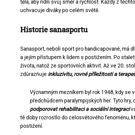
těla, aby řídili svůj směr a rychlost. Každý z těc
uchvacuje diváky po celém světě.
Historie sanasportu
Sanasport, neboli sport pro handicapované, má dl
a jejím přístupem k lidem s postižením. Po stalet
života, natož ze sportovních aktivit. Až ve 20. s
zdůrazňuje
inkluzivitu, rovné příležitosti a terape
Významným mezníkem byl rok 1948, kdy se v An
předchůdcem paralympijských her. Tyto hry,
podporovat rehabilitaci a sociální integraci
vá
té doby rozrostlo do celosvětového fenoménu, který
postižení.