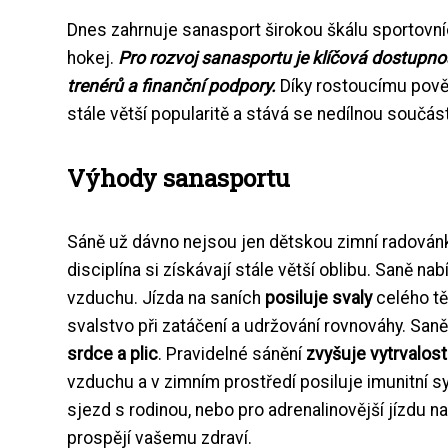
Dnes zahrnuje sanasport širokou škálu sportovníc
hokej.
Pro rozvoj sanasportu je klíčová dostupn
trenérů a finanční podpory.
Díky rostoucímu pově
stále větší popularitě a stává se nedílnou součás
Výhody sanasportu
Sáně už dávno nejsou jen dětskou zimní radovánk
disciplína si získávají stále větší oblibu. Saně n
vzduchu. Jízda na saních
posiluje svaly
celého těl
svalstvo při zatáčení a udržování rovnováhy. San
srdce a plic
. Pravidelné sánění
zvyšuje vytrvalost
vzduchu a v zimním prostředí posiluje imunitní s
sjezd s rodinou, nebo pro adrenalinovější jízdu
prospějí vašemu zdraví.