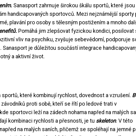
žením.
Sanasport zahrnuje širokou škálu sportů, které jsou
bám handicapovaných sportovců. Mezi nejznámější sporty p
domé, plavání pro osoby s tělesným postižením a mnoho dal
nefitů.
Pomáhá jim zlepšovat fyzickou kondici, posilovat s
itivní vliv na psychiku, zvyšuje sebevědomí, podporuje so
. Sanasport je důležitou součástí integrace handicapova
ný a aktivní život.
 sportů, které kombinují rychlost, dovednost a vzrušení.
B
závodníků proti sobě, kteří se řítí po ledové trati v
 kde sportovci leží na zádech nohama napřed na malých sa
edají kombinaci rychlosti a přesnosti, je tu
skeleton
. V této
ou napřed na malých saních, přičemž se spoléhají na jemné 