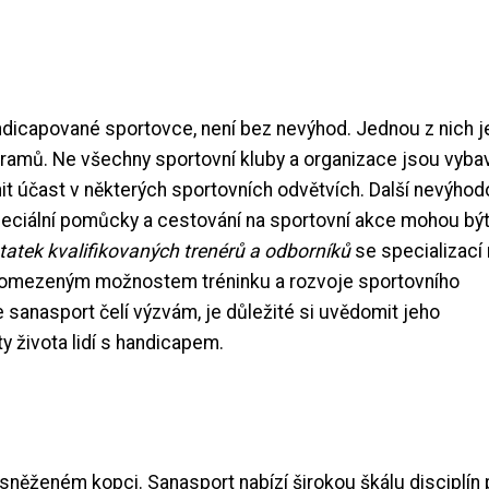
andicapované sportovce, není bez nevýhod. Jednou z nich j
gramů. Ne všechny sportovní kluby a organizace jsou vyba
 účast v některých sportovních odvětvích. Další nevýhod
speciální pomůcky a cestování na sportovní akce mohou být
atek kvalifikovaných trenérů a odborníků
se specializací
 omezeným možnostem tréninku a rozvoje sportovního
sanasport čelí výzvám, je důležité si uvědomit jeho
ty života lidí s handicapem.
něženém kopci. Sanasport nabízí širokou škálu disciplín 