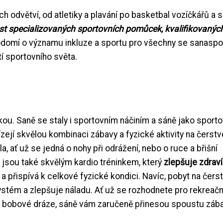
h odvětví, od atletiky a plavání po basketbal vozíčkářů a 
ost specializovaných sportovních pomůcek, kvalifikovanýc
domí o významu inkluze a sportu pro všechny se sanaspor
tí sportovního světa.
ou. Saně se staly i sportovním náčiním a sáně jako sporto
abízejí skvělou kombinaci zábavy a fyzické aktivity na čerst
a, ať už se jedná o nohy při odrážení, nebo o ruce a břišní
ě jsou také skvělým kardio tréninkem, který
zlepšuje zdraví
a přispívá k celkové fyzické kondici. Navíc, pobyt na čer
ystém a zlepšuje náladu. Ať už se rozhodnete pro rekreačn
 na bobové dráze, sáně vám zaručeně přinesou spoustu záb