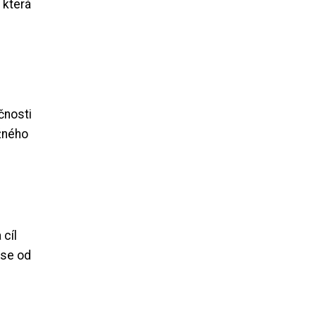
 která
čnosti
ěžného
cíl
 se od