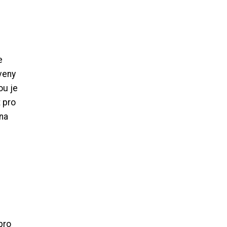
e
veny
ou je
 pro
 na
pro