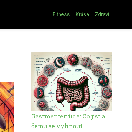
Fitness
Krása
Zdraví
Gastroenteritida: Co jíst a
čemu se vyhnout