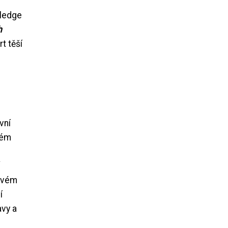
sledge
h
t těší
vní
vém
stvém
í
avy a