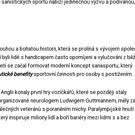
hto sanistických sportů nabízí jedinečnou výzvu a podívanou,
ouhou a bohatou historii, která se prolíná s vývojem spole
í byli lidé s handicapem často opomíjeni a vylučováni z b
toletí se začal formovat moderní koncept sanasportu, který
utické benefity
sportovní činnosti pro osoby s postižením.
glii konaly první hry vozíčkářů, které se později staly
 organizované neurologem Ludwigem Guttmannem, měly za 
lečných veteránů s poraněním míchy. Paralympijské hnutí
 inspiruje miliony lidí a boří bariéry mezi lidmi s a bez