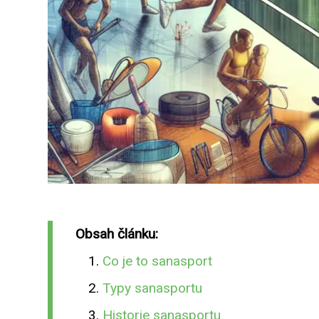
Obsah článku:
Co je to sanasport
Typy sanasportu
Historie sanasportu