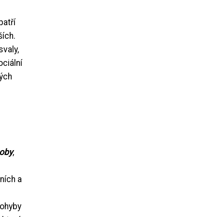
atří
ších.
valy,
ciální
ných
oby
,
ních a
pohyby