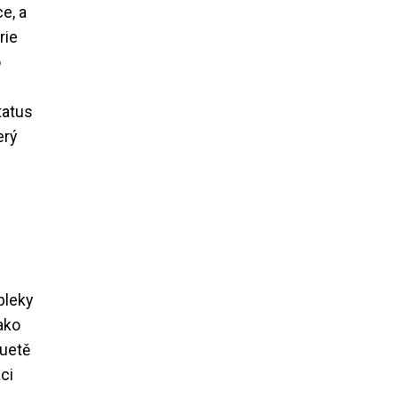
e, a
rie
o
tatus
erý
bleky
jako
luetě
aci