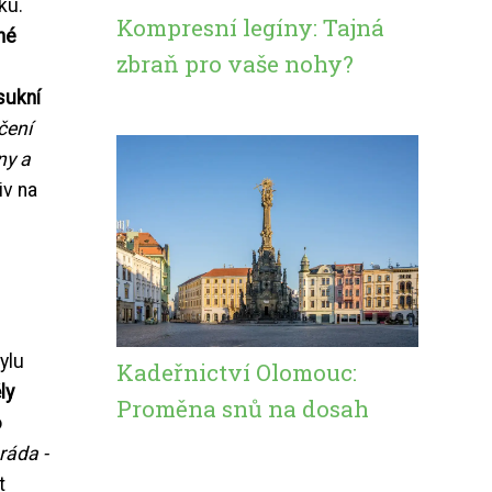
ku.
Kompresní legíny: Tajná
né
zbraň pro vaše nohy?
sukní
čení
ny a
iv na
ylu
Kadeřnictví Olomouc:
ly
Proměna snů na dosah
o
ráda -
t