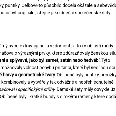
tky, puntíky. Celkově to působilo docela okázale a sebevě
ouhu být originální, stejně jako dnešní společenské šaty.
námý svou extravagancí a vzdorností, a to i v oblasti módy.
ačovalo výraznými prvky, které zdůrazňovaly ženskou silu
sní a splývavé, jako byl samet, satén nebo hedvábí.
Tyto
možňovaly volnost pohybu při tanci, který byl nedílnou so
é barvy a geometrické tvary.
Oblíbené byly puntíky, proužky
to kombinovaly a vytvářely tak odvážné a nepřehlédnutelné
ačoval i specifickými střihy.
Dámské šaty měly obvykle úz
 Oblíbené byly i krátké bundy s širokými rameny, které dodá