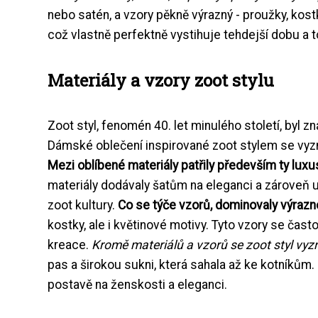
nebo satén, a vzory pěkně výrazný - proužky, kos
což vlastně perfektně vystihuje tehdejší dobu a t
Materiály a vzory zoot stylu
Zoot styl, fenomén 40. let minulého století, byl z
Dámské oblečení inspirované zoot stylem se vyzn
Mezi oblíbené materiály patřily především ty luxu
materiály dodávaly šatům na eleganci a zároveň u
zoot kultury.
Co se týče vzorů, dominovaly výrazn
kostky, ale i květinové motivy. Tyto vzory se čas
kreace.
Kromě materiálů a vzorů se zoot styl vyzn
pas a širokou sukni, která sahala až ke kotníkům.
postavě na ženskosti a eleganci.