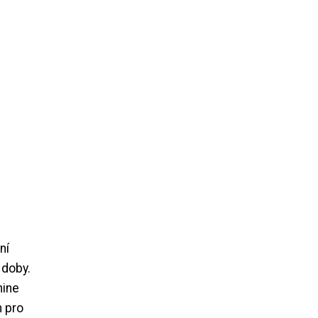
ní
 doby.
hine
m pro