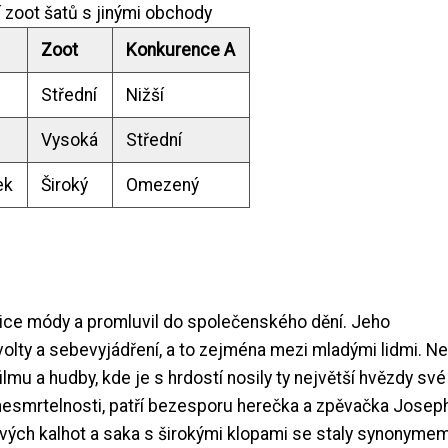
 zoot šatů s jinými obchody
Zoot
Konkurence A
Střední
Nižší
Vysoká
Střední
ek
Široký
Omezený
anice módy a promluvil do společenského dění. Jeho
lty a sebevyjádření, a to zejména mezi mladými lidmi. Ne
filmu a hudby, kde je s hrdostí nosily ty největší hvězdy své
nesmrtelnosti, patří bezesporu herečka a zpěvačka Josep
avých kalhot a saka s širokými klopami se staly synonyme