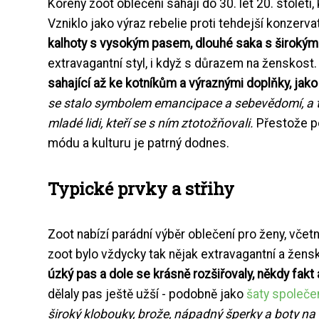
Kořeny zoot oblečení sahají do 30. let 20. stole
Vzniklo jako výraz rebelie proti tehdejší konzerv
kalhoty s vysokým pasem, dlouhé saka s širokým
extravagantní styl, i když s důrazem na ženskost
sahající až ke kotníkům a výraznými doplňky, jako
se stalo symbolem emancipace a sebevědomí, a to
mladé lidi, kteří se s ním ztotožňovali.
Přestože po
módu a kulturu je patrný dodnes.
Typické prvky a střihy
Zoot nabízí parádní výběr oblečení pro ženy, vč
zoot bylo vždycky tak nějak extravagantní a žensk
úzký pas a dole se krásně rozšiřovaly, někdy fakt
dělaly pas ještě užší - podobně jako
šaty společ
široký klobouky, brože, nápadný šperky a boty na