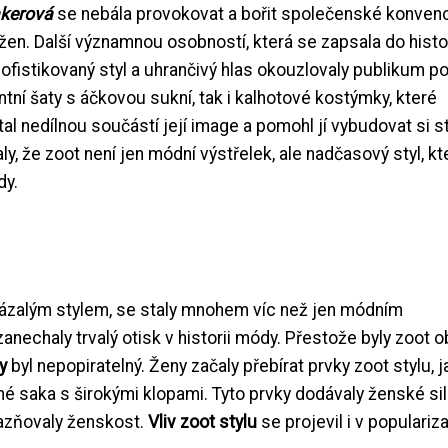
kerová
se nebála provokovat a bořit společenské konvenc
 žen. Další významnou osobností, která se zapsala do histo
ofistikovaný styl a uhrančivý hlas okouzlovaly publikum p
antní šaty s áčkovou sukní, tak i kalhotové kostýmky, které
tal nedílnou součástí její image a pomohl jí vybudovat si s
y, že zoot není jen módní výstřelek, ale nadčasový styl, kt
dy.
kázalým stylem, se staly mnohem víc než jen módním
zanechaly trvalý otisk v historii módy. Přestože byly zoot o
y
byl nepopiratelný. Ženy začaly přebírat prvky zoot stylu, 
é saka s širokými klopami. Tyto prvky dodávaly ženské si
razňovaly ženskost.
Vliv zoot stylu
se projevil i v populariz