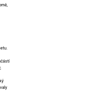
domě,
etu.
učástí
,
ký
valy