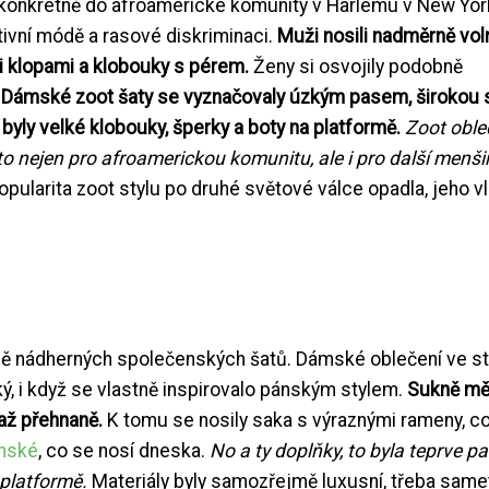
tí, konkrétně do afroamerické komunity v Harlemu v New Yor
ativní módě a rasové diskriminaci.
Muži nosili nadměrně vol
i klopami a klobouky s pérem.
Ženy si osvojily podobně
.
Dámské zoot šaty se vyznačovaly úzkým pasem, širokou 
 byly velké klobouky, šperky a boty na platformě.
Zoot oble
 nejen pro afroamerickou komunitu, ale i pro další menši
pularita zoot stylu po druhé světové válce opadla, jeho vl
etně nádherných společenských šatů. Dámské oblečení ve st
ý, i když se vlastně inspirovalo pánským stylem.
Sukně mě
 až přehnaně.
K tomu se nosily saka s výraznými rameny, c
enské
, co se nosí dneska.
No a ty doplňky, to byla teprve pa
 platformě.
Materiály byly samozřejmě luxusní, třeba same