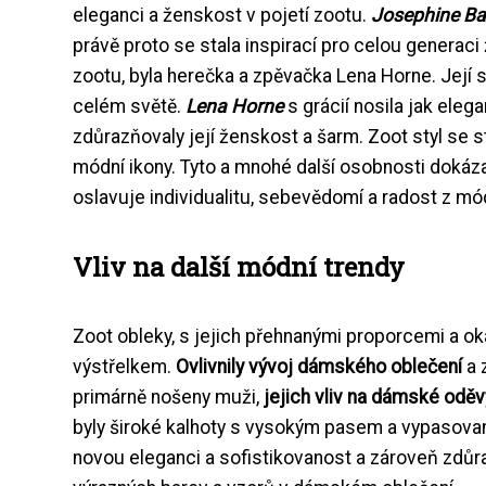
eleganci a ženskost v pojetí zootu.
Josephine Ba
právě proto se stala inspirací pro celou generaci
zootu, byla herečka a zpěvačka Lena Horne. Její s
celém světě.
Lena Horne
s grácií nosila jak eleg
zdůrazňovaly její ženskost a šarm. Zoot styl se s
módní ikony. Tyto a mnohé další osobnosti dokázal
oslavuje individualitu, sebevědomí a radost z mó
Vliv na další módní trendy
Zoot obleky, s jejich přehnanými proporcemi a o
výstřelkem.
Ovlivnily vývoj dámského oblečení
a 
primárně nošeny muži,
jejich vliv na dámské oděv
byly široké kalhoty s vysokým pasem a vypasovan
novou eleganci a sofistikovanost a zároveň zdů