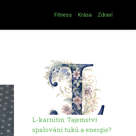
Fitness
Krása
Zdraví
L-karnitin: Tajemství
spalování tuků a energie?