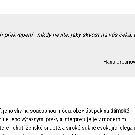
překvapení - nikdy nevíte, jaký skvost na vás čeká, 
Hana Urbano
etí, jeho vliv na současnou módu, obzvlášť pak na
dámské
iruje jeho výraznými prvky a interpretuje je v moderním
ré lichotí ženské siluetě, a široké sukně evokující elegan