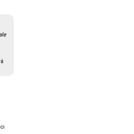
ale
vá
ci