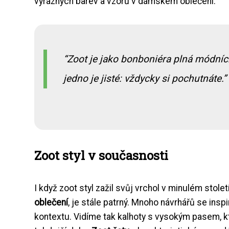
výrazných barev a vzorů v dámském oblečení.
Zoot je jako bonboniéra plná módních 
jedno je jisté: vždycky si pochutnáte.
Zoot styl v současnosti
I když zoot styl zažil svůj vrchol v minulém stol
oblečení
, je stále patrný. Mnoho návrhářů se insp
kontextu. Vidíme tak kalhoty s vysokým pasem, kte