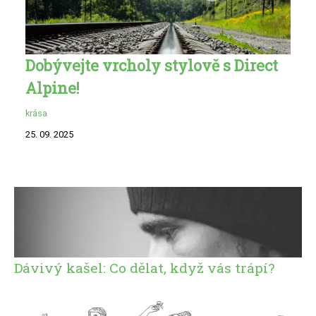
Dobývejte vrcholy stylově s Direct
Alpine!
krása
25. 09. 2025
Dávivý kašel: Co dělat, když vás trápí?