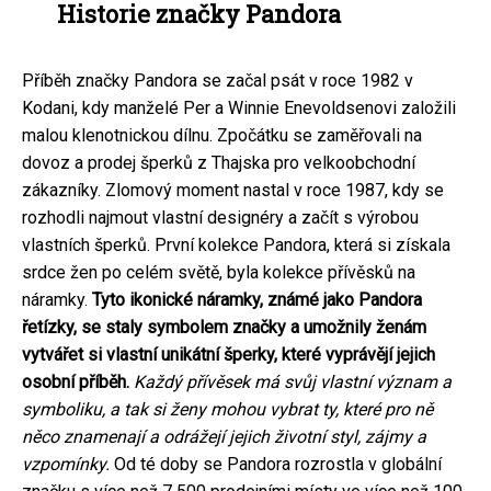
Historie značky Pandora
Příběh značky Pandora se začal psát v roce 1982 v
Kodani, kdy manželé Per a Winnie Enevoldsenovi založili
malou klenotnickou dílnu. Zpočátku se zaměřovali na
dovoz a prodej šperků z Thajska pro velkoobchodní
zákazníky. Zlomový moment nastal v roce 1987, kdy se
rozhodli najmout vlastní designéry a začít s výrobou
vlastních šperků. První kolekce Pandora, která si získala
srdce žen po celém světě, byla kolekce přívěsků na
náramky.
Tyto ikonické náramky, známé jako Pandora
řetízky, se staly symbolem značky a umožnily ženám
vytvářet si vlastní unikátní šperky, které vyprávějí jejich
osobní příběh.
Každý přívěsek má svůj vlastní význam a
symboliku, a tak si ženy mohou vybrat ty, které pro ně
něco znamenají a odrážejí jejich životní styl, zájmy a
vzpomínky.
Od té doby se Pandora rozrostla v globální