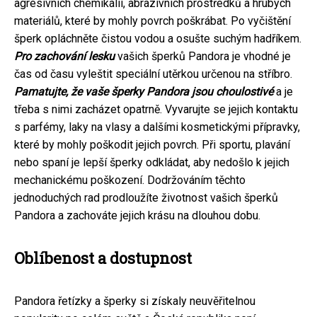
agresivních chemikálií, abrazivních prostředků a hrubých
materiálů, které by mohly povrch poškrábat. Po vyčištění
šperk opláchněte čistou vodou a osušte suchým hadříkem.
Pro zachování lesku
vašich šperků Pandora je vhodné je
čas od času vyleštit speciální utěrkou určenou na stříbro.
Pamatujte, že vaše šperky Pandora jsou choulostivé
a je
třeba s nimi zacházet opatrně. Vyvarujte se jejich kontaktu
s parfémy, laky na vlasy a dalšími kosmetickými přípravky,
které by mohly poškodit jejich povrch. Při sportu, plavání
nebo spaní je lepší šperky odkládat, aby nedošlo k jejich
mechanickému poškození. Dodržováním těchto
jednoduchých rad prodloužíte životnost vašich šperků
Pandora a zachováte jejich krásu na dlouhou dobu.
Oblíbenost a dostupnost
Pandora řetízky a šperky si získaly neuvěřitelnou