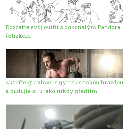
Rozzařte svůj outfit s dokonalým Pandora
řetízkem
Zkroťte gravitaci s gymnastickou hrazdou
a budujte sílu jako nikdy předtím