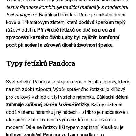
textur Pandora kombinuje tradiční materiály s moderními
technologiemi.
Například Pandora Rose je unikátní směs
kovů s 14karátovým zlatem, která dodává šperkům teplý
růžový odstín.
Při výrobě řetízků se dbá na precizní
zpracování každého článku, aby byl zajištěn komfortní
pocit při nošení a zároveň dlouhá životnost šperku.
Typy řetízků Pandora
Svět řetízků Pandora je stejně rozmanitý jako šperky, které
na nich zdobí zápěstí. Výběr správného řetízku je klíčový
pro celkový vzhled a styl vašeho náramku.
Základní dělení
zahrnuje
stříbrné
,
zlaté
a
kožené
řetízky.
Každý materiál
dodá vašemu náramku jiný nádech - stříbro je nadčasové a
elegantní, zlato luxusní a výrazné, kůže pak ležérní a
moderní. Dále se řetízky liší typem zapínání. Klasikou je
kultovní zapínání Pandora ve tvaru soudku
, pro