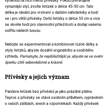
vyniknou na nich menší přívěsky. Pokud preferujete
výraznější styl, zvolte řetízek o délce 45-50 cm. Tato
délka je ideální pro vrstvení s dalšími náhrdelníky a hodí
se i pro větší přívěsky. Delší řetízky o délce 55 cm a více
se skvěle hodí pro slavnostní příležitosti a dodají vašemu
outfitu nádech luxusu.
Nebojte se experimentovat a kombinovat různé délky a
styly řetízků, abyste dosáhli originálního a osobitého
vzhledu.
Pamatujte, že nejdůležitější je, abyste se ve svém
šperku cítili sebevědomě a krásně.
Přívěsky a jejich význam
Pandora řetízek bez přívěsků je jako prázdné plátno.
Teprve s přívěsky se stává osobním příběhem, vyprávěním
o vašich zálibách, snech a vzpomínkách. Každý přívěsek