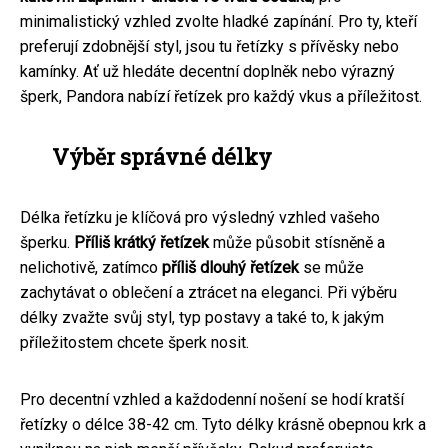
minimalistický vzhled zvolte hladké zapínání. Pro ty, kteří
preferují zdobnější styl, jsou tu řetízky s přívěsky nebo
kamínky. Ať už hledáte decentní doplněk nebo výrazný
šperk, Pandora nabízí řetízek pro každý vkus a příležitost.
Výběr správné délky
Délka řetízku je klíčová pro výsledný vzhled vašeho
šperku.
Příliš krátký řetízek
může působit stísněně a
nelichotivě, zatímco
příliš dlouhý řetízek
se může
zachytávat o oblečení a ztrácet na eleganci. Při výběru
délky zvažte svůj styl, typ postavy a také to, k jakým
příležitostem chcete šperk nosit.
Pro decentní vzhled a každodenní nošení se hodí kratší
řetízky o délce 38-42 cm. Tyto délky krásně obepnou krk a