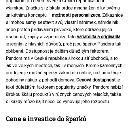
popularitu po celém světě a Česká republika není
výjimkou. Značka si získala srdce mnoha žen díky svému
unikátnímu konceptu –
možnosti personalizace
. Zákaznice
si mohou samy sestavit svůj vlastní náramek, náhrdelník
nebo prsten přidáváním přívěsků, které odrážejí jejich
osobnost, zájmy a vzpomínky. Tato
variabilita a originalita
je jedním z hlavních důvodů, proč jsou šperky Pandora tak
oblíbené. Dostupnost je dalším důležitým faktorem.
Pandora má v České republice širokou síť obchodů, a to
jak ve velkých městech, tak i v menších. Kromě kamenných
prodejen je možné šperky zakoupit i online, což umožňuje
pohodlný nákup z pohodlí domova.
Cenová dostupnost
je
také důležitým faktorem popularity značky. Pandora nabízí
širokou škálu produktů v různých cenových relacích, takže
si každý může najít něco, co vyhovuje jeho rozpočtu.
Cena a investice do šperků