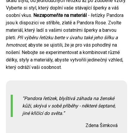
škálu stylů, od jednoduchých řetízků až po zdobené vzory.
Vyberte si styl, který doplní vaše stávající šperky a váš
osobní vkus.
Nezapomeňte na materiál
- řetízky Pandora
jsou k dispozici ve stříbře, zlatě a Pandora Rose. Zvolte
materiál, který ladí s vašimi ostatními šperky a barvou
pleti.
Při výběru řetízku berte v úvahu také jeho šířku a
hmotnost
, abyste se ujistili, že je pro vás pohodlný na
nošení. Nebojte se experimentovat a kombinovat různé
délky, styly a materiály, abyste vytvořili jedinečný vzhled,
který odráží vaši osobnost.
Pandora řetízek, blyštivá záhada na ženské
kůži, skrývá v sobě příběhy - některé šeptané,
jiné křičící do světa.
Zdena Šimková