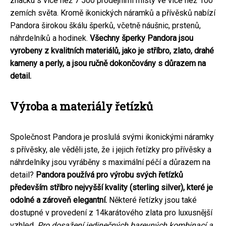
značku s více než 7 500 prodejními místy ve více než 100
zemích světa. Kromě ikonických náramků a přívěsků nabízí
Pandora širokou škálu šperků, včetně náušnic, prstenů,
náhrdelníků a hodinek.
Všechny šperky Pandora jsou
vyrobeny z kvalitních materiálů, jako je stříbro, zlato, drahé
kameny a perly, a jsou ručně dokončovány s důrazem na
detail.
Výroba a materiály řetízků
Společnost Pandora je proslulá svými ikonickými náramky
s přívěsky, ale věděli jste, že i jejich řetízky pro přívěsky a
náhrdelníky jsou vyráběny s maximální péčí a důrazem na
detail?
Pandora používá pro výrobu svých řetízků
především stříbro nejvyšší kvality (sterling silver), které je
odolné a zároveň elegantní.
Některé řetízky jsou také
dostupné v provedení z 14karátového zlata pro luxusnější
vzhled.
Pro dosažení jedinečných barevných kombinací a