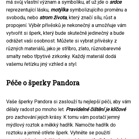
má svůj vlastní význam a symboliku, ať už jde o
srdce
reprezentující lásku,
motýlka
symbolizujícího proměnu a
svobodu, nebo
strom života
, který značí sílu, růst a
propojení. Výběr přívěsků je nekonečný a umožňuje vám
vytvořit si šperk, který bude skutečně jedinečný a bude
odrážet vaši osobnost. Můžete si vybrat přívěsky z
různých materiálů, jako je stříbro, zlato, různobarevné
smalty nebo třpytivé zirkonky. Každý materiál dodá
vašemu řetízku jiný vzhled a styl.
Péče o šperky Pandora
Vaše šperky Pandora si zaslouží tu nejlepší péči, aby vám
dělaly radost po mnoho let.
Pravidelné čištění je klíčové
pro zachování jejich krásy. K tomu vám postačí jemný
mýdlový roztok a měkký hadřík. Namočte hadřík do
roztoku a jemně otřete šperk. Vyhněte se použití