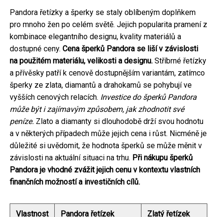
Pandora řetízky a šperky se staly oblíbeným doplňkem
pro mnoho žen po celém světě. Jejich popularita pramení z
kombinace elegantního designu, kvality materiálů a
dostupné ceny.
Cena šperků Pandora se liší v závislosti
na použitém materiálu, velikosti a designu.
Stříbrné řetízky
a přívěsky patří k cenově dostupnějším variantám, zatímco
šperky ze zlata, diamantů a drahokamů se pohybují ve
vyšších cenových relacích.
Investice do šperků Pandora
může být i zajímavým způsobem, jak zhodnotit své
peníze.
Zlato a diamanty si dlouhodobě drží svou hodnotu
a v některých případech může jejich cena i růst. Nicméně je
důležité si uvědomit, že hodnota šperků se může měnit v
závislosti na aktuální situaci na trhu.
Při nákupu šperků
Pandora je vhodné zvážit jejich cenu v kontextu vlastních
finančních možností a investičních cílů.
Vlastnost
Pandora řetízek
Zlatý řetízek