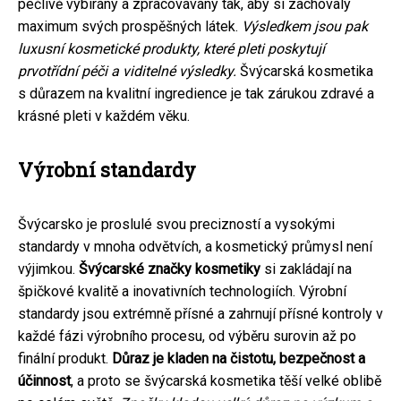
pečlivě vybírány a zpracovávány tak, aby si zachovaly
maximum svých prospěšných látek.
Výsledkem jsou pak
luxusní kosmetické produkty, které pleti poskytují
prvotřídní péči a viditelné výsledky.
Švýcarská kosmetika
s důrazem na kvalitní ingredience je tak zárukou zdravé a
krásné pleti v každém věku.
Výrobní standardy
Švýcarsko je proslulé svou precizností a vysokými
standardy v mnoha odvětvích, a kosmetický průmysl není
výjimkou.
Švýcarské značky kosmetiky
si zakládají na
špičkové kvalitě a inovativních technologiích. Výrobní
standardy jsou extrémně přísné a zahrnují přísné kontroly v
každé fázi výrobního procesu, od výběru surovin až po
finální produkt.
Důraz je kladen na čistotu, bezpečnost a
účinnost
, a proto se švýcarská kosmetika těší velké oblibě