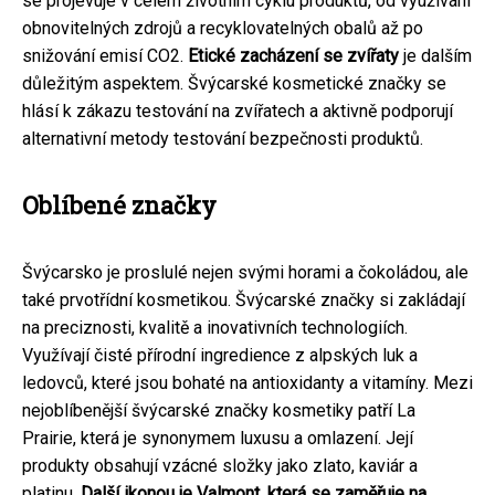
se projevuje v celém životním cyklu produktů, od využívání
obnovitelných zdrojů a recyklovatelných obalů až po
snižování emisí CO2.
Etické zacházení se zvířaty
je dalším
důležitým aspektem. Švýcarské kosmetické značky se
hlásí k zákazu testování na zvířatech a aktivně podporují
alternativní metody testování bezpečnosti produktů.
Oblíbené značky
Švýcarsko je proslulé nejen svými horami a čokoládou, ale
také prvotřídní kosmetikou. Švýcarské značky si zakládají
na preciznosti, kvalitě a inovativních technologiích.
Využívají čisté přírodní ingredience z alpských luk a
ledovců, které jsou bohaté na antioxidanty a vitamíny. Mezi
nejoblíbenější švýcarské značky kosmetiky patří La
Prairie, která je synonymem luxusu a omlazení. Její
produkty obsahují vzácné složky jako zlato, kaviár a
platinu.
Další ikonou je Valmont, která se zaměřuje na