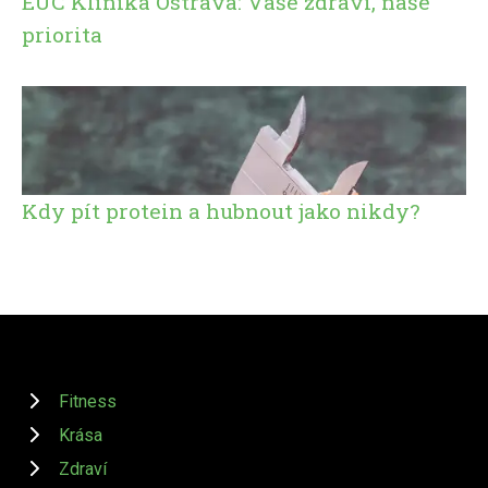
EUC Klinika Ostrava: Vaše zdraví, naše
priorita
Kdy pít protein a hubnout jako nikdy?
Fitness
Krása
Zdraví