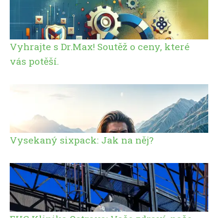
Vyhrajte s Dr.Max! Soutěž o ceny, které
vás potěší.
Vysekaný sixpack: Jak na něj?