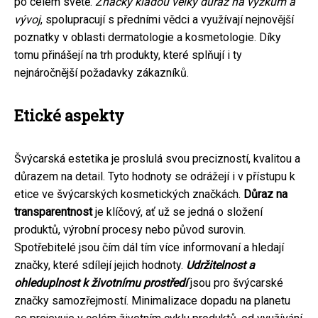
po celém světě.
Značky kladou velký důraz na výzkum a
vývoj
, spolupracují s předními vědci a využívají nejnovější
poznatky v oblasti dermatologie a kosmetologie. Díky
tomu přinášejí na trh produkty, které splňují i ty
nejnáročnější požadavky zákazníků.
Etické aspekty
Švýcarská estetika je proslulá svou precizností, kvalitou a
důrazem na detail. Tyto hodnoty se odrážejí i v přístupu k
etice ve švýcarských kosmetických značkách.
Důraz na
transparentnost
je klíčový, ať už se jedná o složení
produktů, výrobní procesy nebo původ surovin.
Spotřebitelé jsou čím dál tím více informovaní a hledají
značky, které sdílejí jejich hodnoty.
Udržitelnost a
ohleduplnost k životnímu prostředí
jsou pro švýcarské
značky samozřejmostí. Minimalizace dopadu na planetu