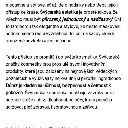
elegantne a stylove, ať už jde o hodinky nebo třeba jejich
přístup ke kráse.
Švýcarská estetika
je prostě taková, že
všechno musí být
přirozený, jednoduchý a nadčasový
. Oni
to tam berou tak elegantne a stylove, že místo maskování
nedokonalostí radši vyzdvihnou to, co má každý člověk
přirozeně hezkého a jedinečného.
Tento přístup se promítá i do světa kosmetiky. Švýcarské
značky kosmetiky jsou proslulé svými inovativními
produkty, které jsou založeny na nejnovějších vědeckých
poznatcích a využívají ty nejkvalitnější přírodní ingredience.
Důraz je kladen na účinnost, bezpečnost a šetrnost k
pokožce.
Švýcarská kosmetika neslibuje zázraky přes
noc, ale spíše nabízí dlouhodobou péči, která pomáhá
udržovat pleť zdravou, hydratovanou a zářivou.