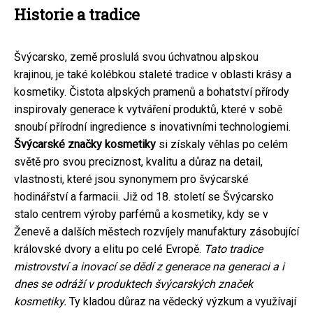
Historie a tradice
Švýcarsko, země proslulá svou úchvatnou alpskou
krajinou, je také kolébkou staleté tradice v oblasti krásy a
kosmetiky. Čistota alpských pramenů a bohatství přírody
inspirovaly generace k vytváření produktů, které v sobě
snoubí přírodní ingredience s inovativními technologiemi.
Švýcarské značky kosmetiky
si získaly věhlas po celém
světě pro svou preciznost, kvalitu a důraz na detail,
vlastnosti, které jsou synonymem pro švýcarské
hodinářství a farmacii. Již od 18. století se Švýcarsko
stalo centrem výroby parfémů a kosmetiky, kdy se v
Ženevě a dalších městech rozvíjely manufaktury zásobující
královské dvory a elitu po celé Evropě.
Tato tradice
mistrovství a inovací se dědí z generace na generaci a i
dnes se odráží v produktech švýcarských značek
kosmetiky.
Ty kladou důraz na vědecký výzkum a využívají