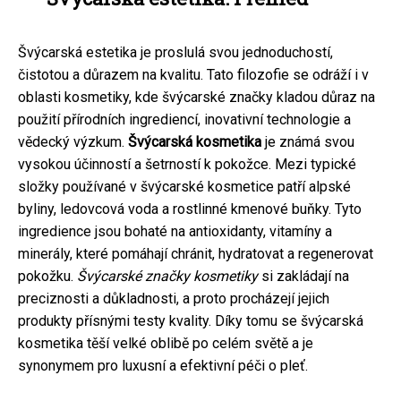
Švýcarská estetika je proslulá svou jednoduchostí,
čistotou a důrazem na kvalitu. Tato filozofie se odráží i v
oblasti kosmetiky, kde švýcarské značky kladou důraz na
použití přírodních ingrediencí, inovativní technologie a
vědecký výzkum.
Švýcarská kosmetika
je známá svou
vysokou účinností a šetrností k pokožce. Mezi typické
složky používané v švýcarské kosmetice patří alpské
byliny, ledovcová voda a rostlinné kmenové buňky. Tyto
ingredience jsou bohaté na antioxidanty, vitamíny a
minerály, které pomáhají chránit, hydratovat a regenerovat
pokožku.
Švýcarské značky kosmetiky
si zakládají na
preciznosti a důkladnosti, a proto procházejí jejich
produkty přísnými testy kvality. Díky tomu se švýcarská
kosmetika těší velké oblibě po celém světě a je
synonymem pro luxusní a efektivní péči o pleť.